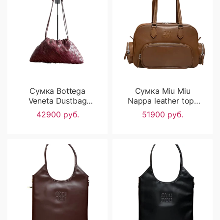
Сумка Bottega
Сумка Miu Miu
Veneta Dustbag
Nappa leather top-
RN1578
handle bag RN1285
42900 руб.
51900 руб.