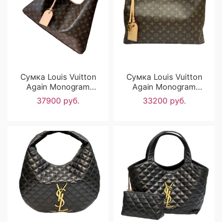
Сумка Louis Vuitton
Сумка Louis Vuitton
Again Monogram
Again Monogram
Canvas RN2667
Canvas RN2500
37900 руб.
33200 руб.