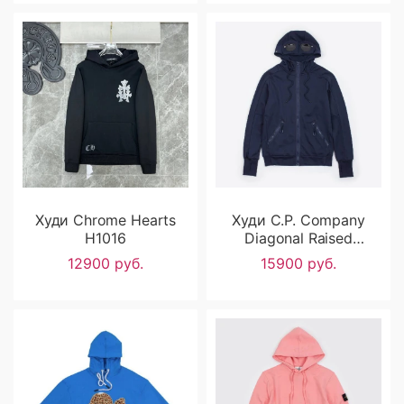
Худи Chrome Hearts
Худи C.P. Company
H1016
Diagonal Raised
Fleece Goggle H1014
12900 руб.
15900 руб.