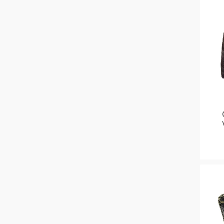
нубук
10
Maison Margiela
4
пластик
4
Marc Jacobs
91
рафия
3
Michael Kors
216
солома
78
Miu Miu
135
твид
4
Montblanc
11
текстиль
744
Off-white
26
ткань
26
Pinko
A
Prada
253
Saint Laurent
506
Schiaparelli
9
Stella Maccartney
2
The Row
78
Tiffany
1