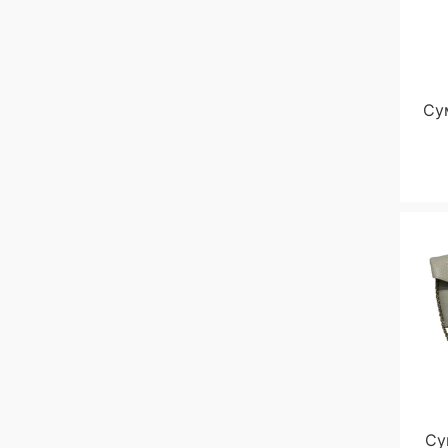
Tods
2
Tom Ford
7
Valentino
158
Сум
Versace
19
Су