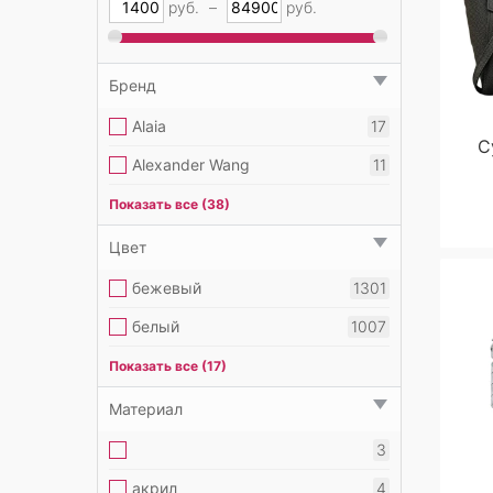
руб.
–
руб.
Бренд
Alaia
17
С
Alexander Wang
11
Balenciaga
229
Показать все (38)
Balmain
50
Цвет
Bottega Veneta
327
бежевый
1301
Burberry
76
белый
1007
Bvlgari
20
бордовый
170
Показать все (17)
Celine
372
бронзовый
2
Материал
Chanel
614
голубой
256
3
Chloe
30
желтый
198
акрил
4