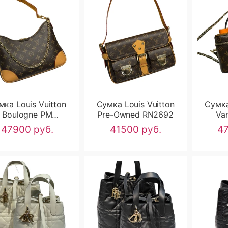
мка Louis Vuitton
Сумка Louis Vuitton
Сумка
Boulogne PM
Pre-Owned RN2692
Va
RN2693
47900 руб.
41500 руб.
47