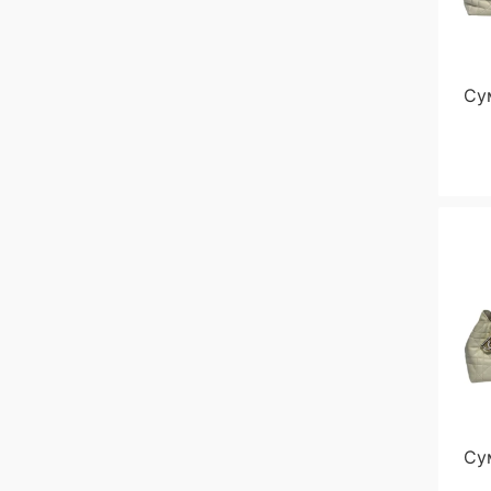
Сум
Сум