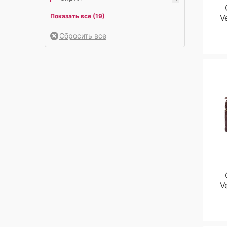
Christian Dior
478
зеленый
412
атлас
2
Показать все (19)
V
Coach
161
золотой
38
велюр
1
Diesel
26
коричневый
1617
деним
6
Dolce Gabbana
176
красный
188
канва
646
Fendi
375
леопардовый
3
кристаллы Swarovski
4
Givenchy
32
оранжевый
100
лакированная кожа
81
Goyard
56
розовый
424
люрекс
2
Gucci
468
серебряный
47
медицинский сплав
4
Hermes
1291
серый
554
натуральная замша
252
Jacquemus
137
синий
317
натуральная кожа
6916
V
Loewe
173
сиреневый
7
натуральный мех
13
Loro Piana
81
фиолетовый
80
нейлон
30
Louis Vuitton
760
черный
2131