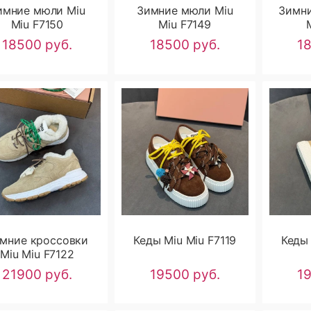
имние мюли Miu
Зимние мюли Miu
Зимни
Miu F7150
Miu F7149
18500 руб.
18500 руб.
1
мние кроссовки
Кеды Miu Miu F7119
Кеды 
Miu Miu F7122
21900 руб.
19500 руб.
1