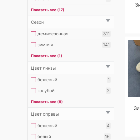
З
золотой
4
велюр
5
Показать все (17)
коричневый
183
вискоза
3
Сезон
красный
14
кашемир
1
демисезонная
311
оранжевый
3
лакированная кожа
30
зимняя
141
розовый
13
натуральная замша
193
летняя
289
Показать все (1)
серебряный
8
натуральная кожа
339
Цвет линзы
серый
39
натуральный мех
82
бежевый
1
синий
41
нейлон
2
голубой
2
черный
228
овчина
3
зеленый
1
Показать все (8)
Зи
пух
2
коричневый
25
Цвет оправы
сетка
22
прозрачный
5
бежевый
4
текстиль
81
розовый
6
белый
16