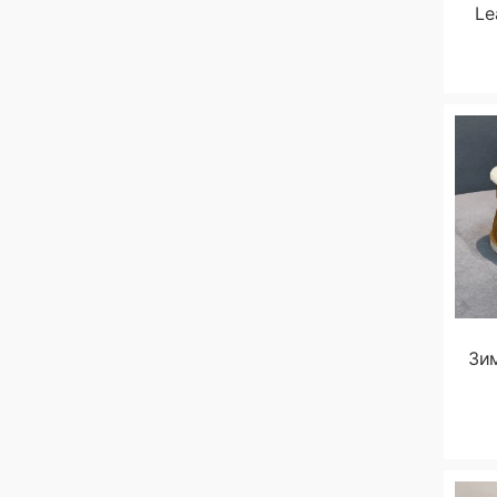
Le
Зи