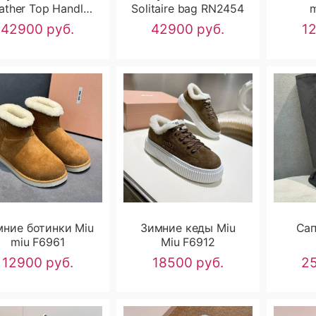
ather Top Handle
Solitaire bag RN2454
m
Bag RN2461
42900 руб.
42900 руб.
1
мние ботинки Miu
Зимние кеды Miu
Сап
miu F6961
Miu F6912
12900 руб.
18500 руб.
25