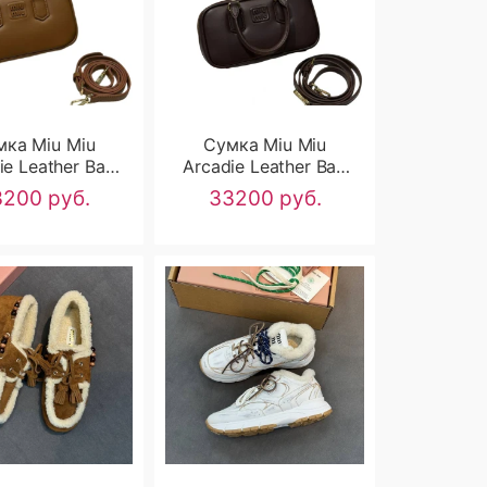
мка Miu Miu
Сумка Miu Miu
ie Leather Bag
Arcadie Leather Bag
RN2674
RN2673
200 руб.
33200 руб.