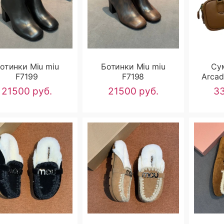
отинки Miu miu
Ботинки Miu miu
Су
F7199
F7198
Arcad
21500 руб.
21500 руб.
33