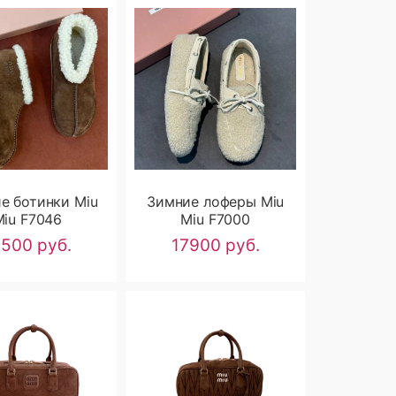
е ботинки Miu
Зимние лоферы Miu
Miu F7046
Miu F7000
9500 руб.
17900 руб.