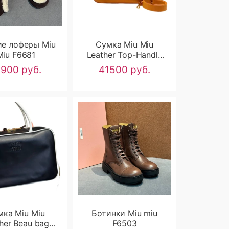
е лоферы Miu
Сумка Miu Miu
Miu F6681
Leather Top-Handle
RN2100
8900 руб.
41500 руб.
мка Miu Miu
Ботинки Miu miu
her Beau bag
F6503