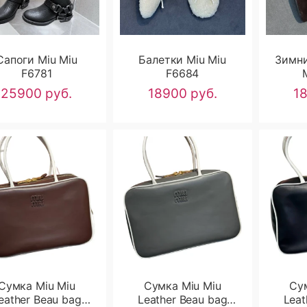
Сапоги Miu Miu
Балетки Miu Miu
Зимни
F6781
F6684
25900 руб.
18900 руб.
1
Сумка Miu Miu
Сумка Miu Miu
Су
eather Beau bag
Leather Beau bag
Leat