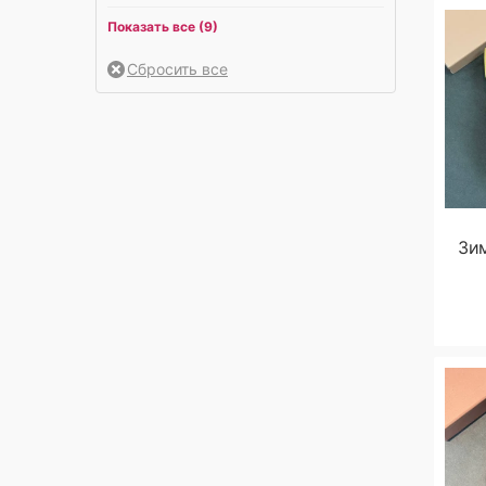
ткань
29
серый
3
зеленый
4
Показать все (9)
хлопок
65
синий
10
золотой
5
шелк
1
фиолетовый
25
коричневый
20
шерсть
3
черный
33
леопардовый
4
ювелирный сплав
1
оранжевый
2
розовый
5
Зи
серый
5
синий
5
черный
56