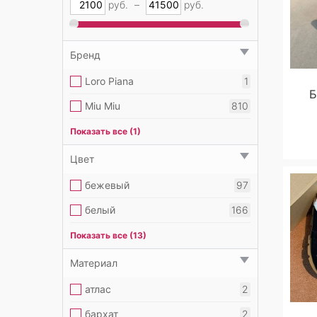
руб.
–
руб.
Бренд
Loro Piana
1
Б
Miu Miu
810
New Balance
50
Показать все (1)
Цвет
бежевый
97
белый
166
бордовый
10
Показать все (13)
голубой
12
Материал
желтый
16
атлас
2
зеленый
9
бархат
2