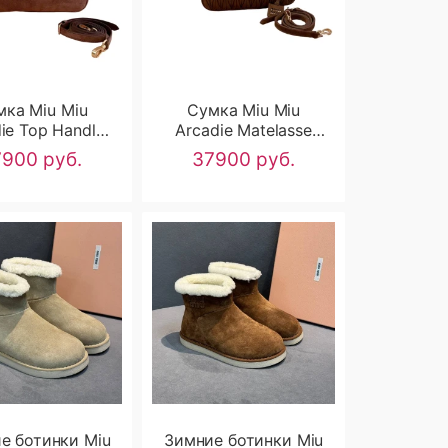
мка Miu Miu
Сумка Miu Miu
ie Top Handle
Arcadie Matelasse
n Brown Suede
RN2462
900 руб.
37900 руб.
RN2463
е ботинки Miu
Зимние ботинки Miu