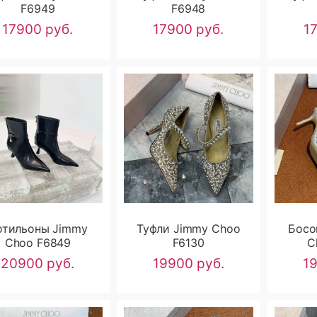
F6949
F6948
17900 руб.
17900 руб.
1
отильоны Jimmy
Туфли Jimmy Choo
Босо
Choo F6849
F6130
C
20900 руб.
19900 руб.
1