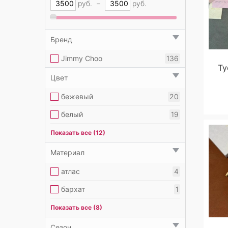
руб.
–
руб.
Бренд
Jimmy Choo
136
Ту
Цвет
бежевый
20
белый
19
бордовый
2
Показать все (12)
голубой
1
Материал
желтый
1
атлас
4
зеленый
3
бархат
1
золотой
7
вискоза
1
Показать все (8)
коричневый
3
лакированная кожа
25
Сезон