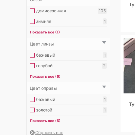
Ту
красный
3
люрекс
1
демисезонная
105
розовый
4
натуральная замша
19
зимняя
1
серебряный
15
натуральная кожа
68
летняя
106
Показать все (1)
серый
2
сетка
13
Цвет линзы
синий
2
текстиль
9
бежевый
1
черный
49
ткань
2
голубой
2
коричневый
5
Показать все (6)
прозрачный
1
Цвет оправы
розовый
1
бежевый
1
Ту
синий
3
золотой
1
фиолетовый
1
коричневый
3
Показать все (5)
черный
6
красный
1