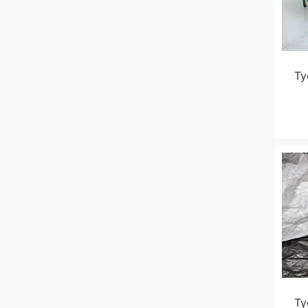
Ту
Ту