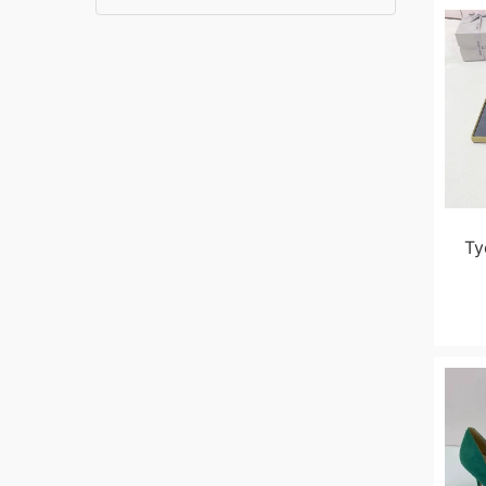
леопардовый
1
серебряный
4
черный
4
Ту